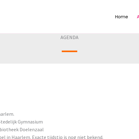
Home
AGENDA
aarlem.
t Stedelijk Gymnasium
Bibiotheek Doelenzaal
l in Haarlem. Exacte tijdstip is nog niet bekend.